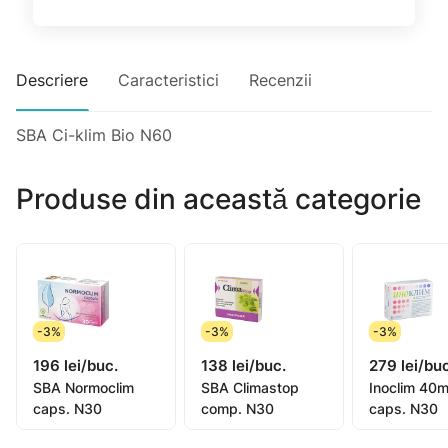
Descriere
Caracteristici
Recenzii
SBA Ci-klim Bio N60
Produse din această categorie
-3%
-3%
-3%
196 lei/buc.
138 lei/buc.
279 lei/buc
SBA Normoclim
SBA Climastop
Inoclim 40
caps. N30
comp. N30
caps. N30