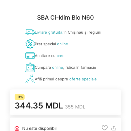
SBA Ci-klim Bio N60
Livrare gratuită
în Chișinău și regiuni
Preț special
online
Achitare cu
card
Cumpără
online
, ridică în farmacie
Află primul despre
oferte speciale
-3%
344.35 MDL
355 MDL
Nu este disponibil