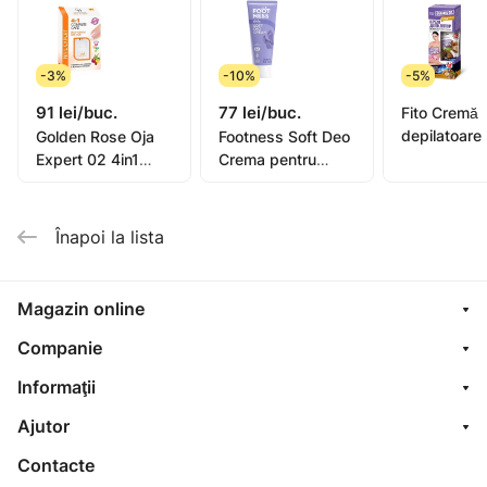
-3%
-10%
-5%
91 lei/buc.
77 lei/buc.
Fito Cremă
depilatoare
Golden Rose Oja
Footness Soft Deo
picioare, mâ
Expert 02 4in1
Crema pentru
bikini, subra
Compl. Care Multi-
picioare 75ml
pentru piel
Purpose 11ml
sensibilă or
Înapoi la lista
oil, 1
Magazin online
Companie
Informaţii
Ajutor
Contacte