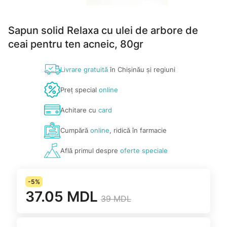
Sapun solid Relaxa cu ulei de arbore de
ceai pentru ten acneic, 80gr
Livrare gratuită
în Chișinău și regiuni
Preț special
online
Achitare cu
card
Cumpără
online
, ridică în farmacie
Află primul despre
oferte speciale
-5%
37.05 MDL
39 MDL