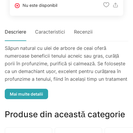
Nu este disponibil
Descriere
Caracteristici
Recenzii
Săpun natural cu ulei de arbore de ceai oferă
numeroase beneficii tenului acneic sau gras, curăță
porii în profunzime, purifică și calmează. Se folosește
ca un demachiant ușor, excelent pentru curățarea în
profunzime a tenului, fiind în același timp un tratament
delicat al tenului acneic, gras și mixt. Este potrivit și
pentru tenul bărbaților, care este de obicei mai gras.
Produse din această categorie