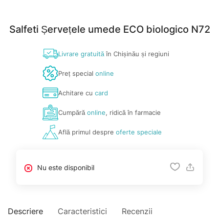
Salfeti Șervețele umede ECO biologico N72
Livrare gratuită
în Chișinău și regiuni
Preț special
online
Achitare cu
card
Cumpără
online
, ridică în farmacie
Află primul despre
oferte speciale
Nu este disponibil
Descriere
Caracteristici
Recenzii