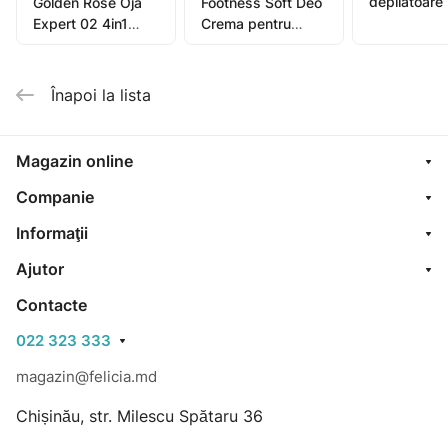
depilatoare
Golden Rose Oja
Footness Soft Deo
picioare, mâ
Expert 02 4in1
Crema pentru
bikini, subra
Compl. Care Multi-
picioare 75ml
pentru piel
Purpose 11ml
sensibilă or
Înapoi la lista
oil, 1
Magazin online
Companie
Informaţii
Ajutor
Contacte
022 323 333
magazin@felicia.md
Chișinău, str. Milescu Spătaru 36