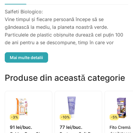
Salfeti Biologico:
Vine timpul și fiecare persoană începe să se
gândească la mediu, la planeta noastră verde.
Particulele de plastic obișnuite durează cel puțin 100
de ani pentru a se descompune, timp în care vor
provoca daune uriașe planetei și acest lucru este
suficient pentru un șervețel, care este folosit de o
persoană doar câteva secunde. Compania Avangard a
creat șervețele umede formate din fibre
Produse din această categorie
biodegradabile 100% naturale.
- Hipoalergenic. Fără clor, parabeni și alcool.
- Potrivit pentru pielea cea mai sensibilă.
- Extrem de moale, dar dens și durabil.
- Fabricat din fibre 100% biodegradabile.
-3%
-10%
-5%
91 lei/buc.
77 lei/buc.
Fito Cremă