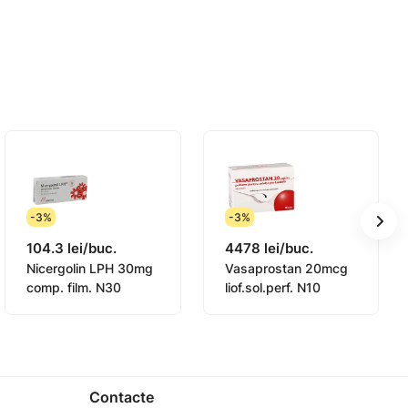
că și cardiomiopatie dishormonală;
nsuficiență cerebrovasculară);
, retinopatie de diverse etiologii (diabetice,
-3%
-3%
104.3 lei/buc.
4478 lei/buc.
Nicergolin LPH 30mg
Vasaprostan 20mcg
ICARE
comp. film. N30
liof.sol.perf. N10
ilei.
Contacte