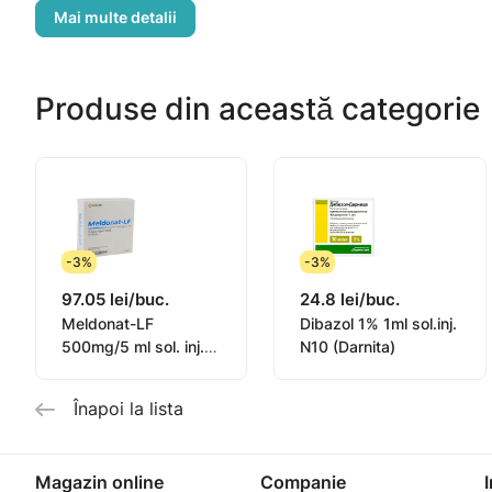
- terapia complexă a bolilor cardiace ischemice (angina
- terapia complexă a tulburărilor acute și cronice ale ci
Produse din această categorie
- hemoftalmie și hemoragii retiniene de diverse etiologii
hipertensive);
- performanță redusă, suprasolicitare fizică;
-3%
-3%
- perioada postoperatorie pentru accelerarea reabilitări
97.05 lei/buc.
24.8 lei/buc.
Meldonat-LF
Dibazol 1% 1ml sol.inj.
- sindromul de sevraj în alcoolismul cronic (în combin
500mg/5 ml sol. inj. 5
N10 (Darnita)
ml N5x2
Soluție pentru administrare intravenoasă.
Înapoi la lista
Având în vedere posibila dezvoltare a unui efect intere
Magazin online
Companie