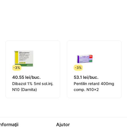
 pectorală, infarct miocardic), insuficiență cardiacă croni
rculației cerebrale (accident vascular cerebral cerebral și i
, tromboză a venei centrale a retinei și a ramurilor acesteia
-3%
-3%
i;
40.55 lei/buc.
53.1 lei/buc.
Dibazol 1% 5ml sol.inj.
Pentilin retard 400mg
ație cu terapia specifică pentru alcoolism). DOZARE ȘI APL
N10 (Darnita)
comp. N10x2
sant, se recomandă utilizarea acestuia în prima jumătate a z
Informaţii
Ajutor