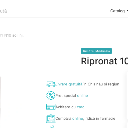
Catalog
l N10 sol.inj.
Rețetă Medicală
Ripronat 1
Livrare gratuită
în Chișinău și regiuni
Preț special
online
Achitare cu
card
Cumpără
online
, ridică în farmacie