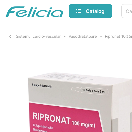
Catalog
Sistemul cardio-vascular
Vasodilatatoare
Ripronat 10%5m