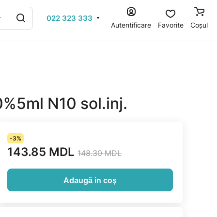
022 323 333
Autentificare
Favorite
Coșul
0%5ml N10 sol.inj.
-3%
143.85 MDL
148.30 MDL
Adaugă in coş