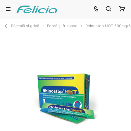
Răceală și gripă
Febră și frisoane
Rhinostop HOT 500mg/60