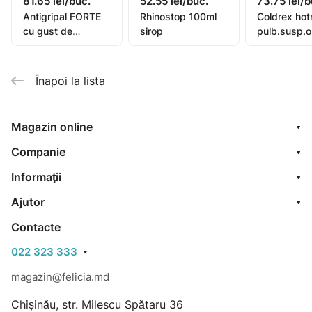
81.65 lei/buc.
52.55 lei/buc.
73.75 lei/b
Antigripal FORTE
Rhinostop 100ml
Coldrex ho
cu gust de
sirop
pulb.susp.o
portocale
lamaie N10
pulb./sol.orala N10
Înapoi la lista
Magazin online
Companie
Informaţii
Ajutor
Contacte
022 323 333
magazin@felicia.md
Chișinău, str. Milescu Spătaru 36