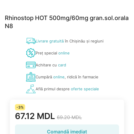
Rhinostop HOT 500mg/60mg gran.sol.orala
N8
Livrare gratuită
în Chișinău și regiuni
Preț special
online
Achitare cu
card
Cumpără
online
, ridică în farmacie
Află primul despre
oferte speciale
-3%
67.12 MDL
69.20 MDL
Comandă imediat