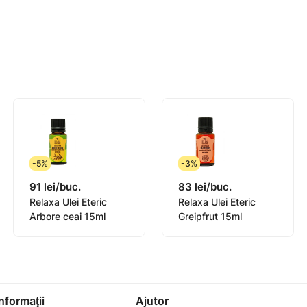
-5%
-3%
91 lei/buc.
83 lei/buc.
Relaxa Ulei Eteric
Relaxa Ulei Eteric
ct pe piele
Arbore ceai 15ml
Greipfrut 15ml
ţiuni
ei facial, seruri
l împreună cu alte ingrediente specifice
rijirea gâtului şi decolteului
Informaţii
Ajutor