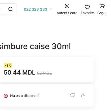
022 323 333
Autentificare
Favorite
Coșul
 simbure caise 30ml
-3%
50.44 MDL
52 MDL
Nu este disponibil