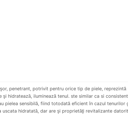
uşor, penetrant, potrivit pentru orice tip de piele, reprezint
e şi hidratează, iluminează tenul. ste similar ca si consisten
u pielea sensibilă, fiind totodată eficient în cazul tenurilo
 uscata hidratată, dar are şi proprietăţi revitalizante datori