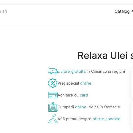
Catalog
Relaxa Ulei
Livrare gratuită
în Chișinău și regiuni
Preț special
online
Achitare cu
card
Cumpără
online
, ridică în farmacie
Află primul despre
oferte speciale