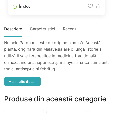
În stoc
Descriere
Caracteristici
Recenzii
Numele Patchouli este de origine hindusă. Această
plantă, originară din Malayesia are o lungă istorie a
utilizării sale terapeutice în medicina tradiţională
chineză, indiană, japoneză şi malayesiană ca stimulent,
tonic, antiseptic şi febrifug
Datorita mirosului sau distinct şi tenace, el este foarte
căutat de parfumeri, fiind un bun fixător în parfumurile
de tip oriental. El a fost în mare vogă în perioada
"Flower Power" din anii 1960, alături de santal şi
Produse din această categorie
iasomie.
Utilizare pentru trup şi suflet: patchouli este un tonic,