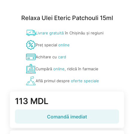
Relaxa Ulei Eteric Patchouli 15ml
Livrare gratuită
în Chișinău și regiuni
Preț special
online
Achitare cu
card
Cumpără
online
, ridică în farmacie
Află primul despre
oferte speciale
113 MDL
Comandă imediat