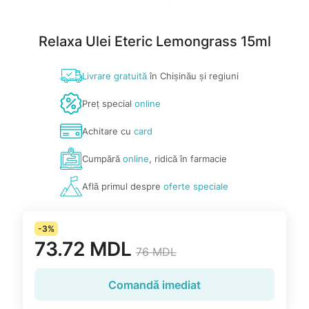
Relaxa Ulei Eteric Lemongrass 15ml
Livrare gratuită
în Chișinău și regiuni
Preț special
online
Achitare cu
card
Cumpără
online
, ridică în farmacie
Află primul despre
oferte speciale
-3%
73.72 MDL
76 MDL
Comandă imediat