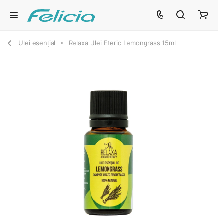
Ulei esențial
Relaxa Ulei Eteric Lemongrass 15ml