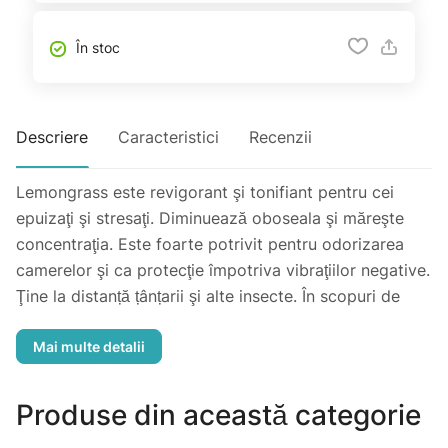
În stoc
Descriere
Caracteristici
Recenzii
Lemongrass este revigorant şi tonifiant pentru cei
epuizaţi şi stresaţi. Diminuează oboseala şi măreşte
concentraţia. Este foarte potrivit pentru odorizarea
camerelor şi ca protecţie împotriva vibraţiilor negative.
Ţine la distanță țânțarii şi alte insecte. În scopuri de
curățare, adăugați 3 picături de ulei esenţial în apa de
spălat. Adjuvant în produsele destinate părului şi
scalpului. Adăugat în produsele de îngrijirea pielii,
combate acneea, infecţiile cutanate.
Produse din această categorie