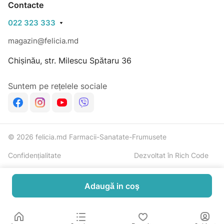
Contacte
vindecabile, arsuri, acnee, inflamaţii şi abcese
022 323 333
purulente, furuncule, dermatomicoze, eczemă,
înţepături de insecte, mătreaţă, pentru îngrijirea zilnică
magazin@felicia.md
a pielii grase cu impurităţi, ca remediu dezinfectant
Chișinău, str. Milescu Spătaru 36
eficient, care poate înlocui iodul, verdele de briliant şi
alte antiseptice tradiţionale.
Suntem pe rețelele sociale
© 2026 felicia.md Farmacii-Sanatate-Frumusete
Confidențialitate
Dezvoltat în Rich Code
Adaugă in coş