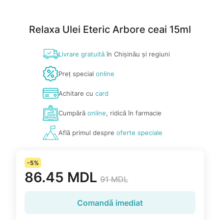
Relaxa Ulei Eteric Arbore ceai 15ml
Livrare gratuită
în Chișinău și regiuni
Preț special
online
Achitare cu
card
Cumpără
online
, ridică în farmacie
Află primul despre
oferte speciale
-5%
86.45 MDL
91 MDL
Comandă imediat