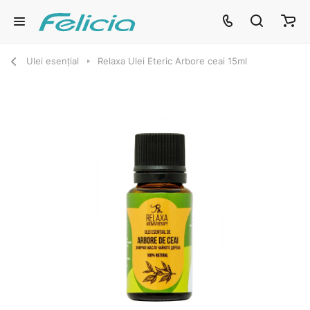
Ulei esențial
Relaxa Ulei Eteric Arbore ceai 15ml