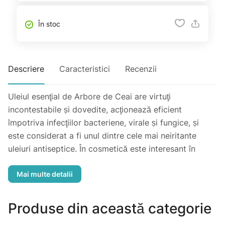
În stoc
Descriere
Caracteristici
Recenzii
Uleiul esenţial de Arbore de Ceai are virtuţi
incontestabile și dovedite, acţionează eficient
împotriva infecţiilor bacteriene, virale și fungice, și
este considerat a fi unul dintre cele mai neiritante
uleiuri antiseptice. În cosmetică este interesant în
special pentru acţiunea benefică asupra pielii afectate
de acnee, rozacee, acnee juvenilă - preventiv sau
curativ. Este un produs de ajutor și pentru igiena
intimă dar și cea orală.
Produse din această categorie