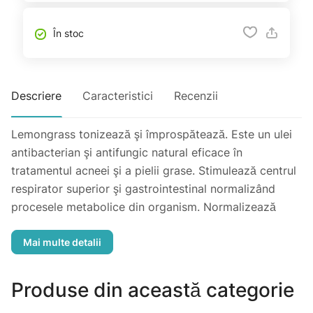
În stoc
Descriere
Caracteristici
Recenzii
Lemongrass tonizează şi împrospătează. Este un ulei
antibacterian şi antifungic natural eficace în
tratamentul acneei şi a pielii grase. Stimulează centrul
respirator superior şi gastrointestinal normalizând
procesele metabolice din organism. Normalizează
circulația sanguină şi limfatică din piele fiind eficace în
combaterea coajei de portocală în tratamentul
complex al celulitei. Oferă o bună dispoziție înlăturând
senzația de oboseală şi neliniște.
Produse din această categorie