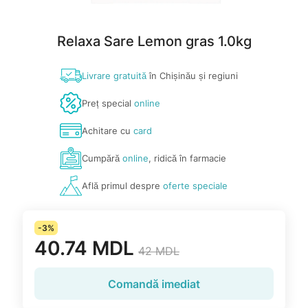
Relaxa Sare Lemon gras 1.0kg
Livrare gratuită
în Chișinău și regiuni
Preț special
online
Achitare cu
card
Cumpără
online
, ridică în farmacie
Află primul despre
oferte speciale
-3%
40.74 MDL
42 MDL
Comandă imediat