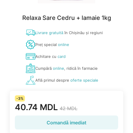
Relaxa Sare Cedru + lamaie 1kg
Livrare gratuită
în Chișinău și regiuni
Preț special
online
Achitare cu
card
Cumpără
online
, ridică în farmacie
Află primul despre
oferte speciale
-3%
40.74 MDL
42 MDL
Comandă imediat