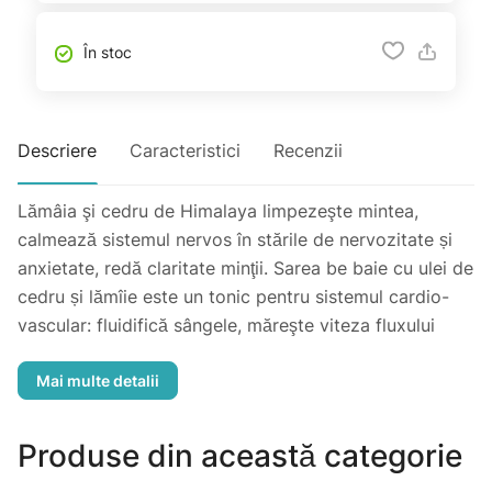
În stoc
Descriere
Caracteristici
Recenzii
Lămâia şi cedru de Himalaya limpezeşte mintea,
calmează sistemul nervos în stările de nervozitate și
anxietate, redă claritate minţii. Sarea be baie cu ulei de
cedru și lămîie este un tonic pentru sistemul cardio-
vascular: fluidifică sângele, măreşte viteza fluxului
sangvin şi astfel împiedică apariţia trombozei venoase.
Uleiul de cedru posedă proprietăți antiseptice,
antiseboreice, antispastice, astringente, diuretice, este
un bun tonic dar și un bun sedativ, poate fi folosit ca
Produse din această categorie
insectofungicid, ca antiinflamator și expectorant.