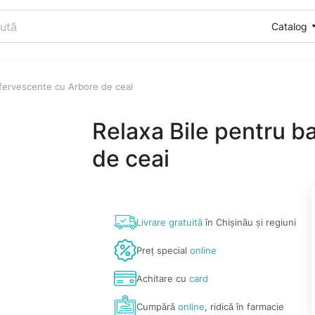
Catalog
efervescente cu Arbore de ceai
Relaxa Bile pentru b
de ceai
Livrare gratuită
în Chișinău și regiuni
Preț special
online
Achitare cu
card
Cumpără
online
, ridică în farmacie