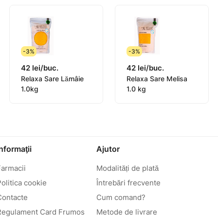
-3%
-3%
42 lei/buc.
42 lei/buc.
Relaxa Sare Lămâie
Relaxa Sare Melisa
1.0kg
1.0 kg
Informaţii
Ajutor
Farmacii
Modalități de plată
olitica cookie
Întrebări frecvente
Contacte
Cum comand?
Regulament Card Frumos
Metode de livrare