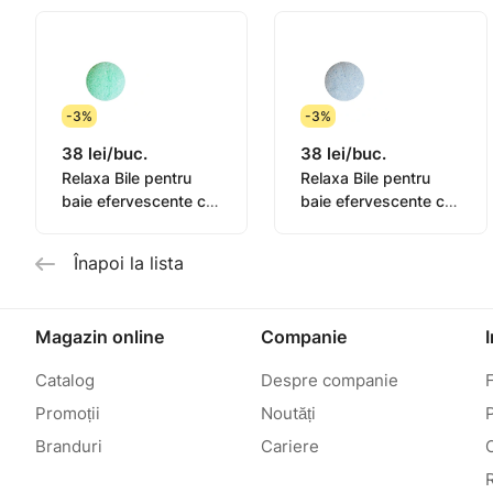
-3%
-3%
38 lei/buc.
38 lei/buc.
Relaxa Bile pentru
Relaxa Bile pentru
baie efervescente cu
baie efervescente cu
ulei esential de menta
ulei esential de
lavanda
Înapoi la lista
Magazin online
Companie
Catalog
Despre companie
Promoții
Noutăți
P
Branduri
Cariere