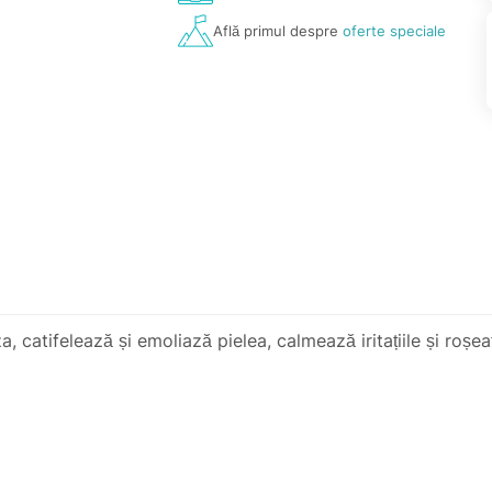
Află primul despre
oferte speciale
a, catifelează și emoliază pielea, calmează iritațiile și roș