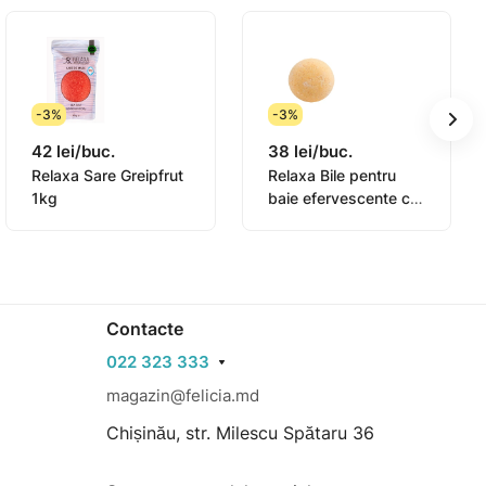
-3%
-3%
42 lei/buc.
38 lei/buc.
Relaxa Sare Greipfrut
Relaxa Bile pentru
1kg
baie efervescente cu
ulei esential de
portocala
Contacte
022 323 333
magazin@felicia.md
Chișinău, str. Milescu Spătaru 36