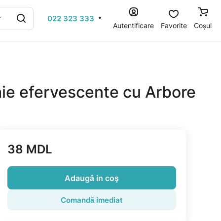
022 323 333
Autentificare
Favorite
Coșul
aie efervescente cu Arbore
38 MDL
Adaugă in coş
Comandă imediat