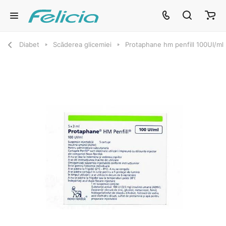
Diabet
Scăderea glicemiei
Protaphane hm penfill 100UI/ml 