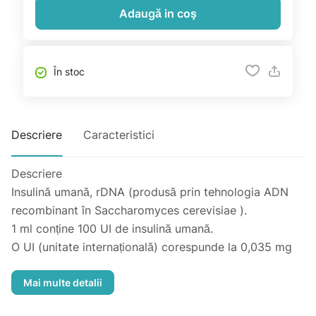
Adaugă in coş
În stoc
Descriere
Caracteristici
Descriere
Insulină umană, rDNA (produsă prin tehnologia ADN
recombinant în Saccharomyces cerevisiae ).
1 ml conține 100 UI de insulină umană.
O UI (unitate internațională) corespunde la 0,035 mg
de insulină umană anhidră.
Protaphane este o suspensie de insulină izofan (NPH).
Protaphane: 1 flacon conține 10 ml echivalent cu 1.000