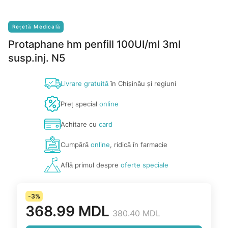
Rețetă Medicală
Protaphane hm penfill 100UI/ml 3ml
susp.inj. N5
Livrare gratuită
în Chișinău și regiuni
Preț special
online
Achitare cu
card
Cumpără
online
, ridică în farmacie
Află primul despre
oferte speciale
-3%
368.99 MDL
380.40 MDL