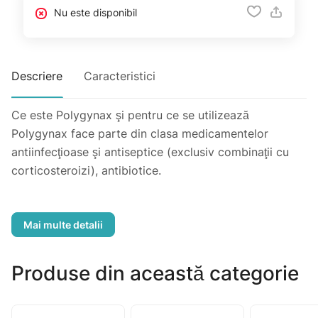
Nu este disponibil
Descriere
Caracteristici
Ce este Polygynax şi pentru ce se utilizează
Polygynax face parte din clasa medicamentelor
antiinfecţioase şi antiseptice (exclusiv combinaţii cu
corticosteroizi), antibiotice.
Acest medicament este indicat în tratamentul local al
infecţiilor vaginale.
De asemenea, este indicat ca profilaxie :
- înainte de intervenţii chirurgicale în zona micului
Produse din această categorie
bazin;
- înainte de naştere;