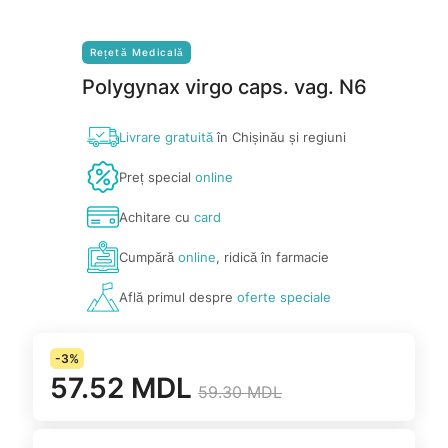
Rețetă Medicală
Polygynax virgo caps. vag. N6
Livrare gratuită
în Chișinău și regiuni
Preț special
online
Achitare cu
card
Cumpără
online
, ridică în farmacie
Află primul despre
oferte speciale
-3%
57.52 MDL
59.30 MDL