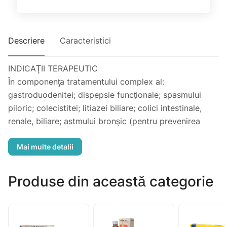
Descriere
Caracteristici
INDICAŢII TERAPEUTIC
În componenţa tratamentului complex al:
gastroduodenitei; dispepsie funcționale; spasmului
piloric; colecistitei; litiazei biliare; colici intestinale,
renale, biliare; astmului bronşic (pentru prevenirea
bronhospasmului şi laringospasmului); bronhoreei;
algodismenoreei; spasmului arterelor cerebrale;
angiotrofoneurozei.
Produse din această categorie
DOZE ŞI MOD DE ADMINISTRARE
Adulţi şi copii cu vârsta mai mare de 15 ani,
subcutanat, pentru cuparea spasmelor, stării de rău