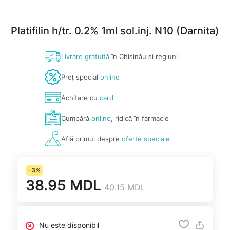
Platifilin h/tr. 0.2% 1ml sol.inj. N10 (Darnita)
Livrare gratuită
în Chișinău și regiuni
Preț special
online
Achitare cu
card
Cumpără
online
, ridică în farmacie
Află primul despre
oferte speciale
-3%
38.95 MDL
40.15 MDL
Nu este disponibil