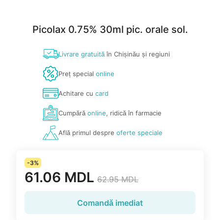
Picolax 0.75% 30ml pic. orale sol.
Livrare gratuită
în Chișinău și regiuni
Preț special
online
Achitare cu
card
Cumpără
online
, ridică în farmacie
Află primul despre
oferte speciale
-3%
61.06 MDL
62.95 MDL
Comandă imediat