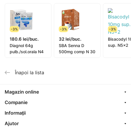
Copiilor cu vârsta de la 4 ani (numai la indicaţia
medicului): câte 7 – 13 picături (2,5 – 5 mg
picosulfat de sodiu).
Picolax se administrează seara, înainte de somn. După
-3%
-3%
-3%
administrare defecaţia are loc peste 10-12
180.6 lei/buc.
32 lei/buc.
ore. Preparatul poate fi administrat cu sau fără lichid.
Bisacodyl 
sup. N5x2
Diagnol 64g
SBA Senna D
Nu se recomandă administrarea Picolax în fiecare zi
pulb./sol.orala N4
500mg comp N 30
timp de mai multe zile fără investigarea cauzei
constipaţiei.
Înapoi la lista
Magazin online
Companie
Informaţii
Ajutor