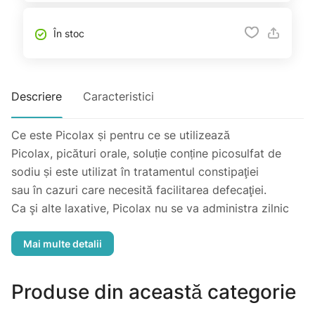
În stoc
Descriere
Caracteristici
Ce este Picolax și pentru ce se utilizează
Picolax, picături orale, soluție conține picosulfat de
sodiu și este utilizat în tratamentul constipaţiei
sau în cazuri care necesită facilitarea defecaţiei.
Ca şi alte laxative, Picolax nu se va administra zilnic
sau timp îndelungat fără a determina cauza
constipaţiei. Cum să administrați Picolax
Preparatul se dozează cu dozatorul anexat.
Adulţi: câte 13 – 27 picături (5 – 10 mg picosulfat de
Produse din această categorie
sodiu).