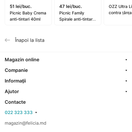
51 lei/buc.
47 lei/buc.
OZZ Ultra Lichid
contra țânța
Picnic Baby Crema
Picnic Family
nopți, 45ml
anti-tintari 40ml
Spirale anti-tintari
N10
Înapoi la lista
Magazin online
Companie
Informaţii
Ajutor
Contacte
022 323 333
magazin@felicia.md