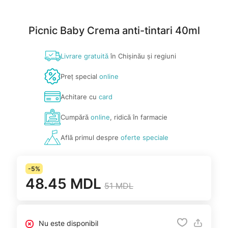
Picnic Baby Crema anti-tintari 40ml
Livrare gratuită
în Chișinău și regiuni
Preț special
online
Achitare cu
card
Cumpără
online
, ridică în farmacie
Află primul despre
oferte speciale
-5%
48.45 MDL
51 MDL
Nu este disponibil