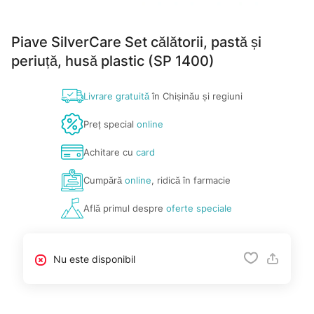
Piave SilverCare Set călătorii, pastă și
periuță, husă plastic (SP 1400)
Livrare gratuită
în Chișinău și regiuni
Preț special
online
Achitare cu
card
Cumpără
online
, ridică în farmacie
Află primul despre
oferte speciale
Nu este disponibil