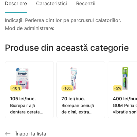
Descriere
Caracteristici
Recenzii
Indicații: Perierea dintilor pe parcrusrul calatoriilor.
Mod de administrare:
Produse din această categorie
-10%
-10%
-5%
105 lei/buc.
70 lei/buc.
400 lei/bu
Biorepair ață
Biorepair periuță
GUM Peria 
dentara cerata
de dinți, extra
vibratie son
extensibila 25+5m
moale
Activital
Înapoi la lista