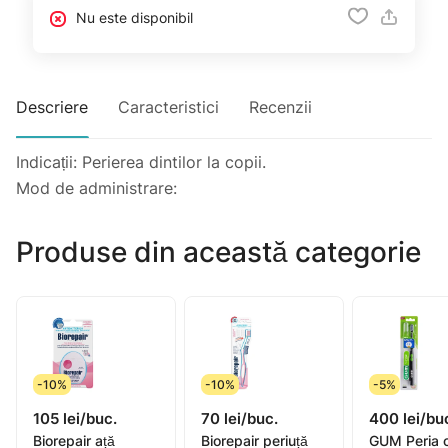
Nu este disponibil
Descriere
Caracteristici
Recenzii
Indicații: Perierea dintilor la copii.
Mod de administrare:
Produse din această categorie
-10%
-10%
-5%
105 lei/buc.
70 lei/buc.
400 lei/bu
Biorepair ață
Biorepair periuță
GUM Peria 