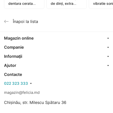
dentara cerata
de dinți, extra
vibratie son
extensibila 25+5m
moale
Activital
Înapoi la lista
Magazin online
Companie
Informaţii
Ajutor
Contacte
022 323 333
magazin@felicia.md
Chișinău, str. Milescu Spătaru 36