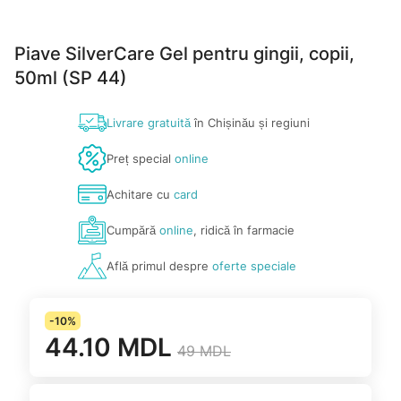
Piave SilverCare Gel pentru gingii, copii,
50ml (SP 44)
Livrare gratuită
în Chișinău și regiuni
Preț special
online
Achitare cu
card
Cumpără
online
, ridică în farmacie
Află primul despre
oferte speciale
-10%
44.10 MDL
49 MDL