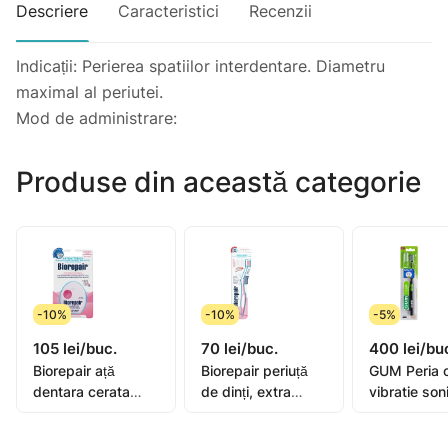
Descriere
Caracteristici
Recenzii
Indicații: Perierea spatiilor interdentare. Diametru
maximal al periutei.
Mod de administrare:
Produse din această categorie
-10%
-10%
-5%
105 lei/buc.
70 lei/buc.
400 lei/bu
Biorepair ață
Biorepair periuță
GUM Peria 
dentara cerata
de dinți, extra
vibratie son
extensibila 25+5m
moale
Activital