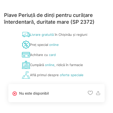
Piave Periuță de dinți pentru curățare
înterdentară, duritate mare (SP 2372)
Livrare gratuită
în Chișinău și regiuni
Preț special
online
Achitare cu
card
Cumpără
online
, ridică în farmacie
Află primul despre
oferte speciale
Nu este disponibil