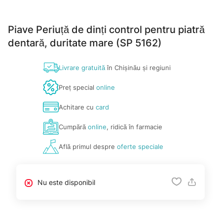
Piave Periuță de dinți control pentru piatră
dentară, duritate mare (SP 5162)
Livrare gratuită
în Chișinău și regiuni
Preț special
online
Achitare cu
card
Cumpără
online
, ridică în farmacie
Află primul despre
oferte speciale
Nu este disponibil