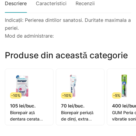
Descriere
Caracteristici
Recenzii
Indicații: Perierea dintilor sanatosi. Duritate maximala a
periei.
Mod de administrare:
Produse din această categorie
-10%
-10%
-5%
105 lei/buc.
70 lei/buc.
400 lei/bu
Biorepair ață
Biorepair periuță
GUM Peria 
dentara cerata
de dinți, extra
vibratie son
extensibila 25+5m
moale
Activital