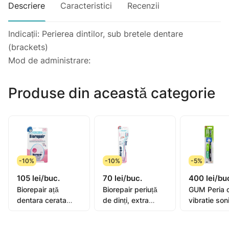
Descriere
Caracteristici
Recenzii
Indicații: Perierea dintilor, sub bretele dentare
(brackets)
Mod de administrare:
Produse din această categorie
-10%
-10%
-5%
105 lei/buc.
70 lei/buc.
400 lei/bu
Biorepair ață
Biorepair periuță
GUM Peria 
dentara cerata
de dinți, extra
vibratie son
extensibila 25+5m
moale
Activital