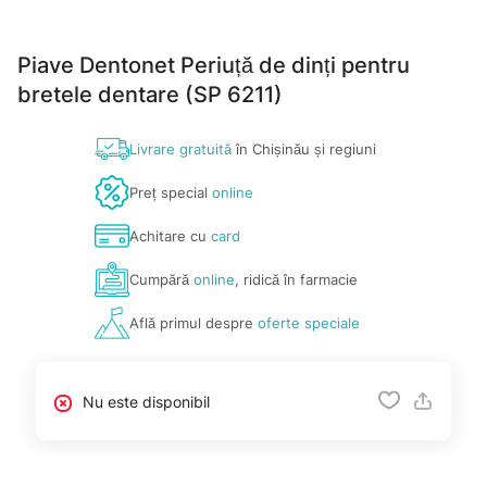
Piave Dentonet Periuță de dinți pentru
bretele dentare (SP 6211)
Livrare gratuită
în Chișinău și regiuni
Preț special
online
Achitare cu
card
Cumpără
online
, ridică în farmacie
Află primul despre
oferte speciale
Nu este disponibil