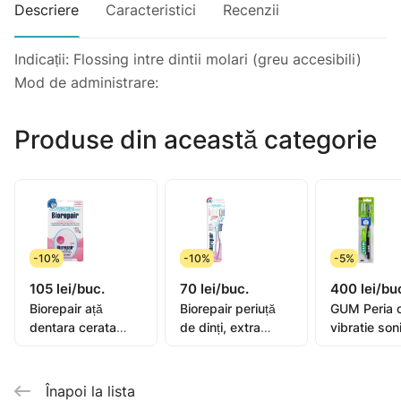
Descriere
Caracteristici
Recenzii
Indicații: Flossing intre dintii molari (greu accesibili)
Mod de administrare:
Produse din această categorie
-10%
-10%
-5%
105 lei/buc.
70 lei/buc.
400 lei/bu
Biorepair ață
Biorepair periuță
GUM Peria 
dentara cerata
de dinți, extra
vibratie son
extensibila 25+5m
moale
Activital
Înapoi la lista