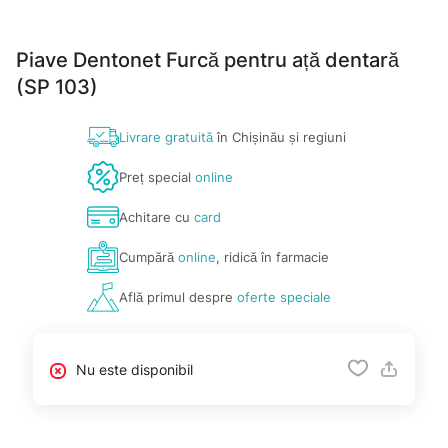
Piave Dentonet Furcă pentru ață dentară
(SP 103)
Livrare gratuită
în Chișinău și regiuni
Preț special
online
Achitare cu
card
Cumpără
online
, ridică în farmacie
Află primul despre
oferte speciale
Nu este disponibil