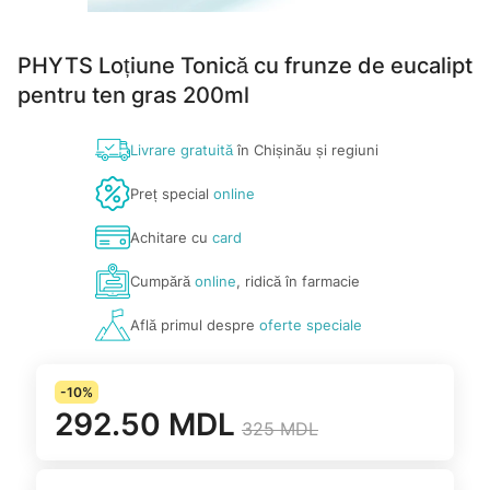
PHYTS Loțiune Tonică cu frunze de eucalipt
pentru ten gras 200ml
Livrare gratuită
în Chișinău și regiuni
Preț special
online
Achitare cu
card
Cumpără
online
, ridică în farmacie
Află primul despre
oferte speciale
-10%
292.50 MDL
325 MDL