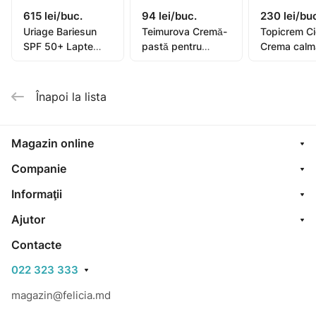
615 lei/buc.
94 lei/buc.
230 lei/bu
Uriage Bariesun
Teimurova Cremă-
Topicrem C
SPF 50+ Lapte
pastă pentru
Crema calm
pentru copii, piele
picioare contra
40ml (0582
sensibilă 100ml
miros și
transpirație 50g
Înapoi la lista
Magazin online
Companie
Informaţii
Ajutor
Contacte
022 323 333
magazin@felicia.md