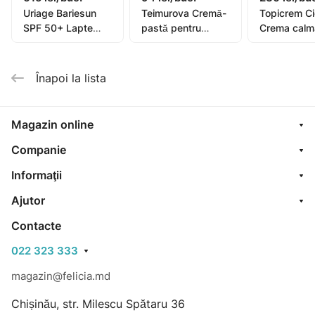
Uriage Bariesun
Teimurova Cremă-
Topicrem C
SPF 50+ Lapte
pastă pentru
Crema calm
pentru copii, piele
picioare contra
40ml (0582
sensibilă 100ml
miros și
transpirație 50g
Înapoi la lista
Magazin online
Companie
Informaţii
Ajutor
Contacte
022 323 333
magazin@felicia.md
Chișinău, str. Milescu Spătaru 36