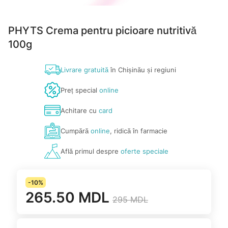
PHYTS Crema pentru picioare nutritivă
100g
Livrare gratuită
în Chișinău și regiuni
Preț special
online
Achitare cu
card
Cumpără
online
, ridică în farmacie
Află primul despre
oferte speciale
-10%
265.50 MDL
295 MDL