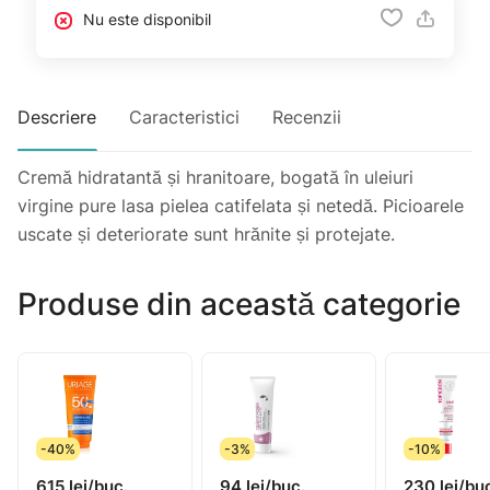
Nu este disponibil
Descriere
Caracteristici
Recenzii
Cremă hidratantă și hranitoare, bogată în uleiuri
virgine pure lasa pielea catifelata și netedă. Picioarele
uscate și deteriorate sunt hrănite și protejate.
Produse din această categorie
-40%
-3%
-10%
615 lei/buc.
94 lei/buc.
230 lei/bu