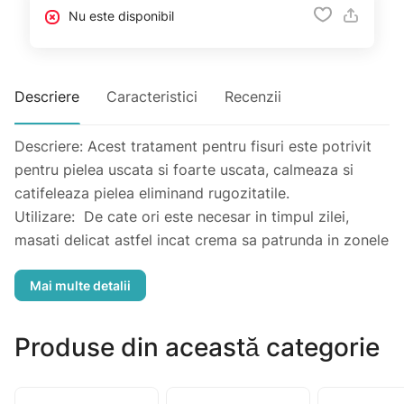
Nu este disponibil
Descriere
Caracteristici
Recenzii
Descriere: Acest tratament pentru fisuri este potrivit
pentru pielea uscata si foarte uscata, calmeaza si
catifeleaza pielea eliminand rugozitatile.
Utilizare: De cate ori este necesar in timpul zilei,
masati delicat astfel incat crema sa patrunda in zonele
uscate, buze, maini, coate, calcaie etc.
Contine:
Ulei de Argan *: are proprietăți reparatoare cu un
conținut remarcabil de acizi grași omega 6,
Produse din această categorie
Ulei de Canepa *: bogat în omega 3 și 6 acizi grași
esențiali, cu o putere de absorbție foarte rapidă.