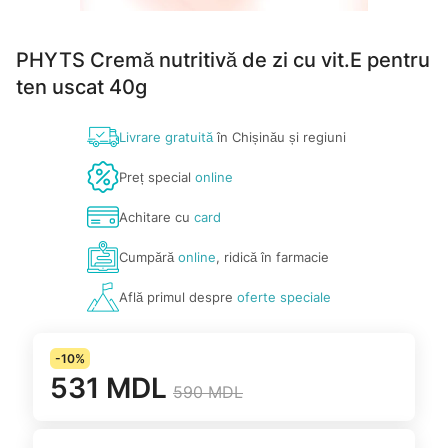
PHYTS Cremă nutritivă de zi cu vit.E pentru
ten uscat 40g
Livrare gratuită
în Chișinău și regiuni
Preț special
online
Achitare cu
card
Cumpără
online
, ridică în farmacie
Află primul despre
oferte speciale
-10%
531 MDL
590 MDL