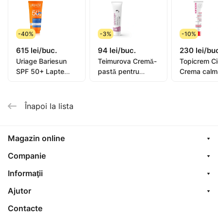
Unt de Shea *: conține provitamina A, vitamina E și
acizii grași care contribuie la hidratarea și protecția
pielii uscate.
-40%
-3%
-10%
Uleiuri esențiale de Lemn HO și de Lavandă: cu
615 lei/buc.
94 lei/buc.
230 lei/bu
proprietăți calmante, protectoare și revitalizante.
Uriage Bariesun
Teimurova Cremă-
Topicrem C
Vitamina E naturală: antioxidant.
SPF 50+ Lapte
pastă pentru
Crema calm
pentru copii, piele
picioare contra
40ml (0582
sensibilă 100ml
miros și
transpirație 50g
Înapoi la lista
Magazin online
Companie
Informaţii
Ajutor
Contacte