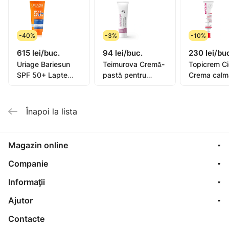
** Testul instrumental a fost efectuat pe 10 femei la
nivelul antebratului.
-40%
-3%
-10%
615 lei/buc.
94 lei/buc.
230 lei/bu
Uriage Bariesun
Teimurova Cremă-
Topicrem C
SPF 50+ Lapte
pastă pentru
Crema calm
pentru copii, piele
picioare contra
40ml (0582
sensibilă 100ml
miros și
transpirație 50g
Înapoi la lista
Magazin online
Companie
Informaţii
Ajutor
Contacte