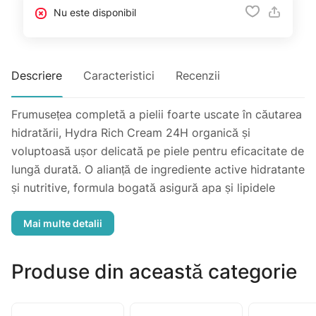
Nu este disponibil
Descriere
Caracteristici
Recenzii
Frumusețea completă a pielii foarte uscate în căutarea
hidratării, Hydra Rich Cream 24H organică și
voluptoasă ușor delicată pe piele pentru eficacitate de
lungă durată. O alianță de ingrediente active hidratante
și nutritive, formula bogată asigură apa și lipidele
necesare pentru piele, reechilibrând conținutul de apă
al epidermei. Filmul hidrolipidic este întărit, pielea este
perfect hidratată, hrănită și mângâiată intens.
+ 73% hidratare 6 ore după aplicare **
Produse din această categorie
+ 76% hidratare 8 ore după aplicare **
+ 36% hidratare 24 ore după aplicare **