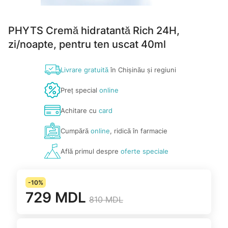
PHYTS Cremă hidratantă Rich 24H,
zi/noapte, pentru ten uscat 40ml
Livrare gratuită
în Chișinău și regiuni
Preț special
online
Achitare cu
card
Cumpără
online
, ridică în farmacie
Află primul despre
oferte speciale
-10%
729 MDL
810 MDL