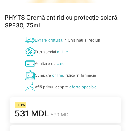
PHYTS Cremă antirid cu protecție solară
SPF30, 75ml
Livrare gratuită
în Chișinău și regiuni
Preț special
online
Achitare cu
card
Cumpără
online
, ridică în farmacie
Află primul despre
oferte speciale
-10%
531 MDL
590 MDL