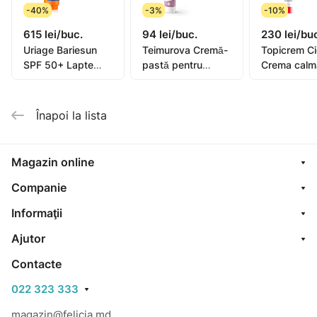
-40%
-3%
-10%
615 lei/buc.
94 lei/buc.
230 lei/bu
Uriage Bariesun
Teimurova Cremă-
Topicrem C
SPF 50+ Lapte
pastă pentru
Crema calm
pentru copii, piele
picioare contra
40ml (0582
sensibilă 100ml
miros și
transpirație 50g
Înapoi la lista
Magazin online
Companie
Informaţii
Ajutor
Contacte
022 323 333
magazin@felicia.md