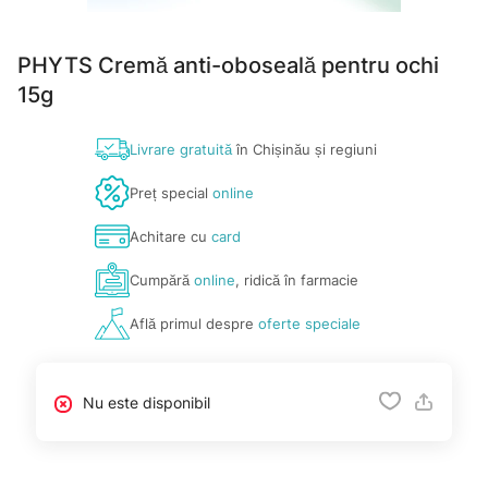
PHYTS Cremă anti-oboseală pentru ochi
15g
Livrare gratuită
în Chișinău și regiuni
Preț special
online
Achitare cu
card
Cumpără
online
, ridică în farmacie
Află primul despre
oferte speciale
Nu este disponibil