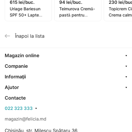
615 lei/buc.
94 lei/buc.
230 lei/bu
Uriage Bariesun
Teimurova Cremă-
Topicrem C
SPF 50+ Lapte
pastă pentru
Crema calm
pentru copii, piele
picioare contra
40ml (0582
sensibilă 100ml
miros și
transpirație 50g
Înapoi la lista
Magazin online
Companie
Informaţii
Ajutor
Contacte
022 323 333
magazin@felicia.md
Chișinău, str. Milescu Spătaru 36