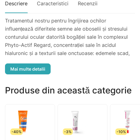
Descriere
Caracteristici
Recenzii
Tratamentul nostru pentru îngrijirea ochilor
influențează diferitele semne ale oboselii și stresului
conturului ocular datorită bogăției sale în complexul
Phyto-Actif Regard, concentrației sale în acidul
hialuronic și a texturii sale onctuoase: edemele scad,
ceracanele se diminueaza, pielea este hidratată,
conturul ochiului este odihnit și protejat.
Produse din această categorie
-40%
-3%
-10%