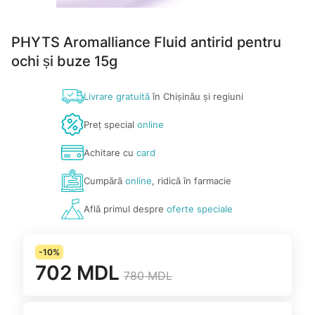
PHYTS Aromalliance Fluid antirid pentru
ochi și buze 15g
Livrare gratuită
în Chișinău și regiuni
Preț special
online
Achitare cu
card
Cumpără
online
, ridică în farmacie
Află primul despre
oferte speciale
-10%
702 MDL
780 MDL