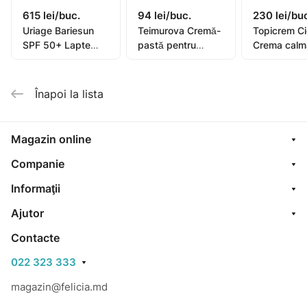
615 lei/buc.
94 lei/buc.
230 lei/bu
Uriage Bariesun
Teimurova Cremă-
Topicrem C
SPF 50+ Lapte
pastă pentru
Crema calm
pentru copii, piele
picioare contra
40ml (0582
sensibilă 100ml
miros și
transpirație 50g
Înapoi la lista
Magazin online
Companie
Informaţii
Ajutor
Contacte
022 323 333
magazin@felicia.md