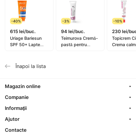
-40%
-3%
-10%
615 lei/buc.
94 lei/buc.
230 lei/bu
Uriage Bariesun
Teimurova Cremă-
Topicrem C
SPF 50+ Lapte
pastă pentru
Crema calm
pentru copii, piele
picioare contra
40ml (0582
sensibilă 100ml
miros și
transpirație 50g
Înapoi la lista
Magazin online
Companie
Informaţii
Ajutor
Contacte