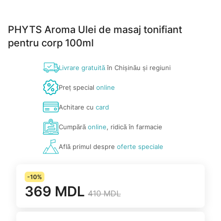
PHYTS Aroma Ulei de masaj tonifiant
pentru corp 100ml
Livrare gratuită
în Chișinău și regiuni
Preț special
online
Achitare cu
card
Cumpără
online
, ridică în farmacie
Află primul despre
oferte speciale
-10%
369 MDL
410 MDL