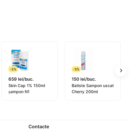
-3%
-5%
659 lei/buc.
150 lei/buc.
Skin Cap 1% 150ml
Batiste Sampon uscat
șampon N1
Cherry 200ml
Contacte