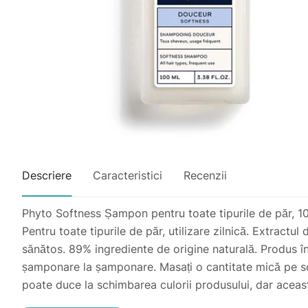
Descriere
Caracteristici
Recenzii
Phyto Softness Șampon pentru toate tipurile de păr
Pentru toate tipurile de păr, utilizare zilnică. Extractu
sănătos. 89% ingrediente de origine naturală. Produs în F
șamponare la șamponare. Masați o cantitate mică pe scal
poate duce la schimbarea culorii produsului, dar acea
Importator: "Rihpangalfarma" SRL, str. N.Milescu Spăt