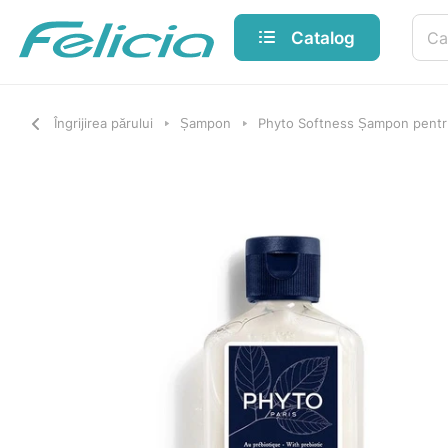
Catalog
Îngrijirea părului
Șampon
Phyto Softness Șampon pentru 