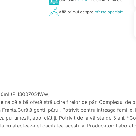
Află primul despre
oferte speciale
, 100ml (PH3007051WW)
l de nalbă albă oferă strălucire firelor de păr. Complexul de 
ranța.Curăță gentil părul. Potrivit pentru întreaga familie. 
pul umezit, apoi clătiți. Potrivit de la vârsta de 3 ani. *C
sta nu afectează eficacitatea acestuia. Producător: Labora
arul,36. mun Chișinău Tel:373 22 606 127