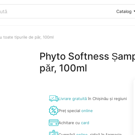
Catalog
toate tipurile de păr, 100ml
Phyto Softness Șampo
păr, 100ml
Livrare gratuită
în Chișinău și regiuni
Preț special
online
Achitare cu
card
Cumpără
online
, ridică în farmacie