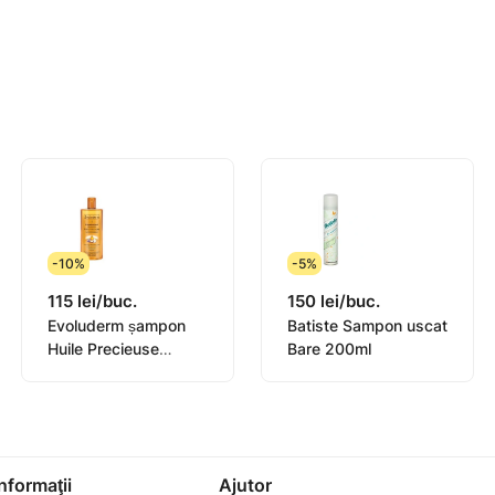
-10%
-5%
115 lei/buc.
150 lei/buc.
Evoluderm șampon
Batiste Sampon uscat
Huile Precieuse
Bare 200ml
400ml (17305)
Informaţii
Ajutor