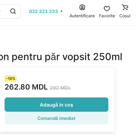
022 323 333
Autentificare
Favorite
Coșul
 pentru păr vopsit 250ml
-10%
262.80 MDL
292 MDL
Adaugă in coş
Comandă imediat