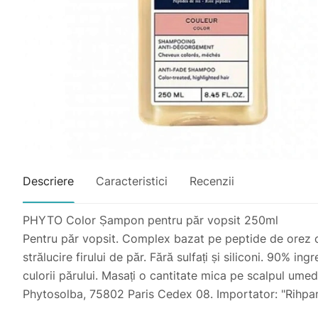
Descriere
Caracteristici
Recenzii
PHYTO Color Șampon pentru păr vopsit 250ml
Pentru păr vopsit. Complex bazat pe peptide de orez ce
strălucire firului de păr. Fără sulfați și siliconi. 90% i
culorii părului. Masați o cantitate mica pe scalpul umed,
Phytosolba, 75802 Paris Cedex 08. Importator: "Rihpan