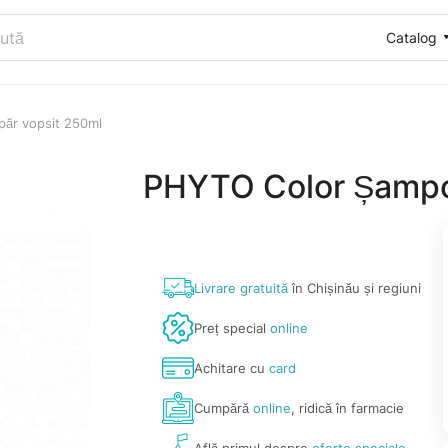
Catalog
ăr vopsit 250ml
PHYTO Color Șampon
Livrare gratuită
în Chișinău și regiuni
Preț special
online
Achitare cu
card
Cumpără
online
, ridică în farmacie