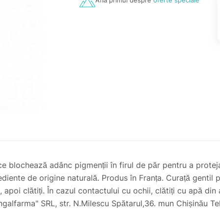
Află primul despre
oferte speciale
 blochează adânc pigmenții în firul de păr pentru a proteja
ngrediente de origine naturală. Produs în Franța. Curață gentil 
 apoi clătiți. În cazul contactului cu ochii, clătiți cu apă d
galfarma" SRL, str. N.Milescu Spătarul,36. mun Chișinău T