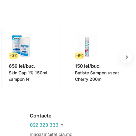
-3%
-5%
659 lei/buc.
150 lei/buc.
Skin Cap 1% 150ml
Batiste Sampon uscat
șampon N1
Cherry 200ml
Contacte
022 323 333
magazin@felicia.md