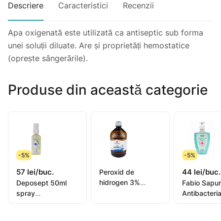
Descriere
Caracteristici
Recenzii
Apa oxigenată este utilizată ca antiseptic sub forma
unei soluții diluate. Are și proprietăți hemostatice
(oprește sângerările).
Produse din această categorie
-5%
-5%
57 lei/buc.
44 lei/buc.
Peroxid de
hidrogen 3%
Deposept 50ml
Fabio Sapun
1000ml sol.uz ext.
spray
Antibacteria
N1 (Farmaco)
multifunctional N1
500ml