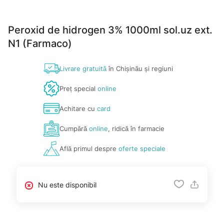
Peroxid de hidrogen 3% 1000ml sol.uz ext.
N1 (Farmaco)
Livrare gratuită
în Chișinău și regiuni
Preț special
online
Achitare cu
card
Cumpără
online
, ridică în farmacie
Află primul despre
oferte speciale
Nu este disponibil