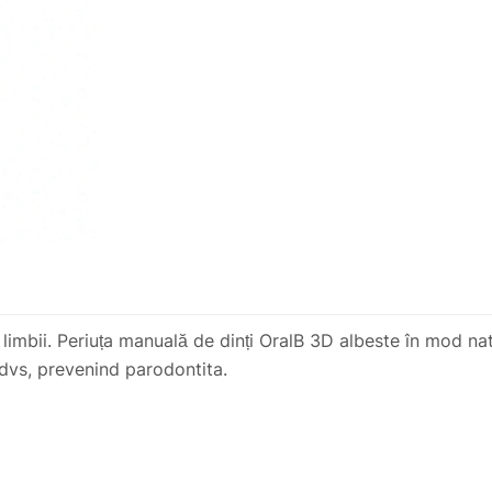
limbii. Periuța manuală de dinți OralB 3D albeste în mod na
 dvs, prevenind parodontita.