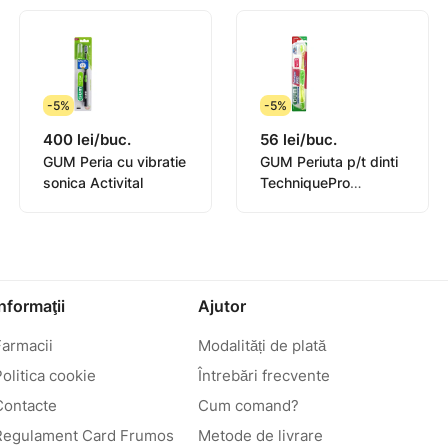
-5%
-5%
400 lei/buc.
56 lei/buc.
GUM Peria cu vibratie
GUM Periuta p/t dinti
sonica Activital
TechniquePro
Compact
Informaţii
Ajutor
Farmacii
Modalități de plată
olitica cookie
Întrebări frecvente
Contacte
Cum comand?
Regulament Card Frumos
Metode de livrare