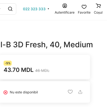
022 323 333
Autentificare
Favorite
Coșul
ral-B 3D Fresh, 40, Medium
-5%
43.70 MDL
46 MDL
Nu este disponibil