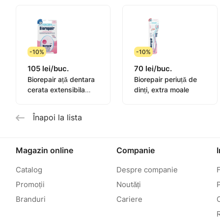
-10%
-10%
105 lei/buc.
70 lei/buc.
Biorepair ață dentara
Biorepair periuță de
cerata extensibila
dinți, extra moale
25+5m
Înapoi la lista
Magazin online
Companie
Catalog
Despre companie
Promoții
Noutăți
P
Branduri
Cariere