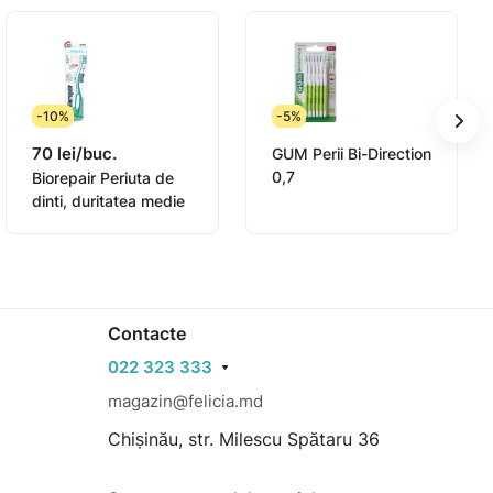
-10%
-5%
70 lei/buc.
GUM Perii Bi-Direction
0,7
Biorepair Periuta de
dinti, duritatea medie
Contacte
022 323 333
magazin@felicia.md
Chișinău, str. Milescu Spătaru 36