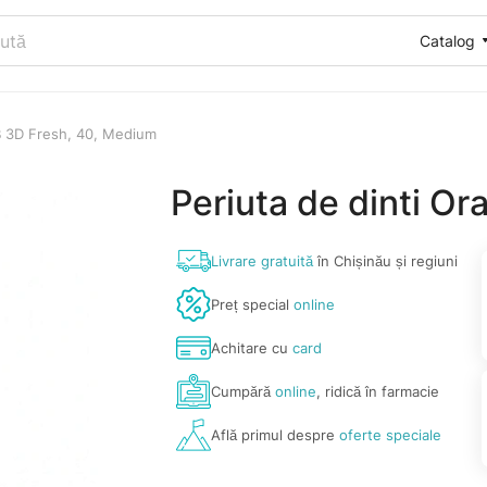
Catalog
-B 3D Fresh, 40, Medium
Periuta de dinti O
Livrare gratuită
în Chișinău și regiuni
Preț special
online
Achitare cu
card
Cumpără
online
, ridică în farmacie
Află primul despre
oferte speciale