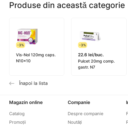
Produse din această categorie
-3%
-3%
22.6 lei/buc.
Vis-Nol 120mg caps.
N10x10
Pulcet 20mg comp.
gastr. N7
Înapoi la lista
Magazin online
Companie
Catalog
Despre companie
Promoții
Noutăți
P