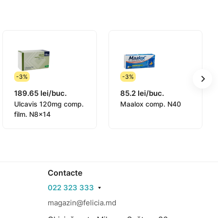
-3%
-3%
189.65 lei/buc.
85.2 lei/buc.
Ulcavis 120mg comp.
Maalox comp. N40
film. N8x14
Contacte
022 323 333
magazin@felicia.md