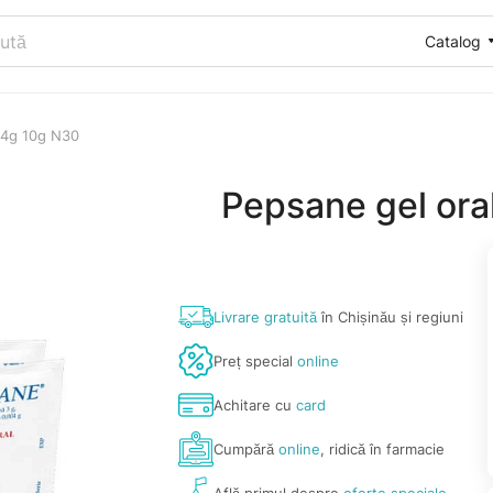
Catalog
04g 10g N30
Pepsane gel or
Livrare gratuită
în Chișinău și regiuni
Preț special
online
Achitare cu
card
Cumpără
online
, ridică în farmacie