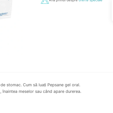
Află primul despre
oferte speciale
 de stomac. Cum să luați Pepsane gel oral.
, înaintea meselor sau când apare durerea.