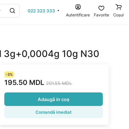
022 323 333
Autentificare
Favorite
Coșul
al 3g+0,0004g 10g N30
-3%
195.50 MDL
201.55 MDL
Adaugă in coş
Comandă imediat