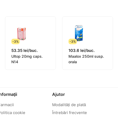
-3%
-3%
53.35 lei/buc.
103.6 lei/buc.
Ultop 20mg caps.
Maalox 250ml susp.
N14
orala
Informaţii
Ajutor
Farmacii
Modalități de plată
olitica cookie
Întrebări frecvente