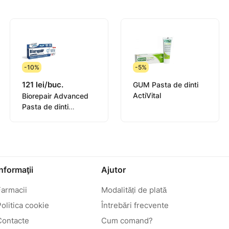
-10%
-5%
121 lei/buc.
GUM Pasta de dinti
ActiVital
Biorepair Advanced
Pasta de dinti
Intensive Night 75ml
(GA1486500)
Informaţii
Ajutor
Farmacii
Modalități de plată
olitica cookie
Întrebări frecvente
Contacte
Cum comand?