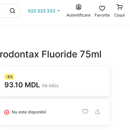
022 323 333
Autentificare
Favorite
Coșul
arodontax Fluoride 75ml
-5%
93.10 MDL
98 MDL
Nu este disponibil