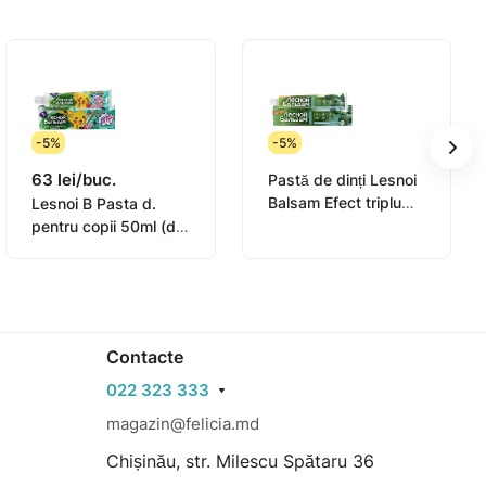
-5%
-5%
63 lei/buc.
Pastă de dinți Lesnoi
Balsam Efect triplu
Lesnoi B Pasta d.
75ml
pentru copii 50ml (de
la 7ani)
Contacte
022 323 333
magazin@felicia.md
Chișinău, str. Milescu Spătaru 36