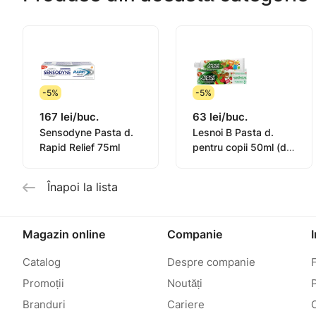
-5%
-5%
167 lei/buc.
63 lei/buc.
Sensodyne Pasta d.
Lesnoi B Pasta d.
Rapid Relief 75ml
pentru copii 50ml (de
la 2ani)
Înapoi la lista
Magazin online
Companie
Catalog
Despre companie
Promoții
Noutăți
P
Branduri
Cariere