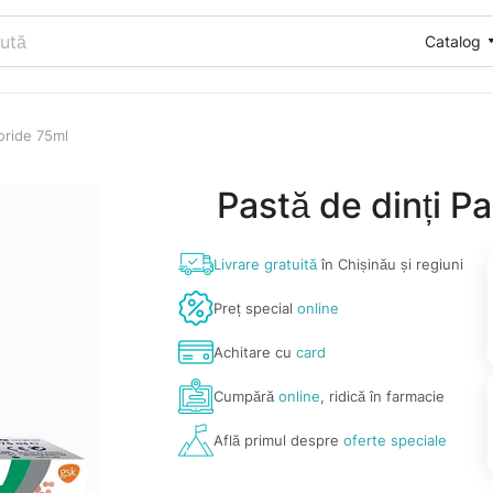
Catalog
oride 75ml
Pastă de dinți P
Livrare gratuită
în Chișinău și regiuni
Preț special
online
Achitare cu
card
Cumpără
online
, ridică în farmacie
Află primul despre
oferte speciale