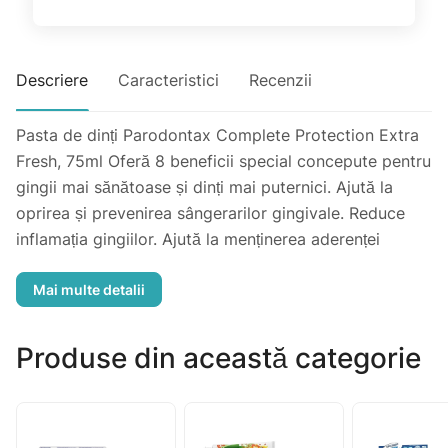
Descriere
Caracteristici
Recenzii
Pasta de dinți Parodontax Complete Protection Extra
Fresh, 75ml Oferă 8 beneficii special concepute pentru
gingii mai sănătoase și dinți mai puternici. Ajută la
oprirea și prevenirea sângerarilor gingivale. Reduce
inflamația gingiilor. Ajută la menținerea aderenței
gingiilor. Improspătează respirația. Curăță în
profunzime. Ajută la redarea albului natural al dinților.
De 4x mai eficientă în îndepărtarea plăcii bacteriene.
Întărește smalțul dinților.
Produse din această categorie