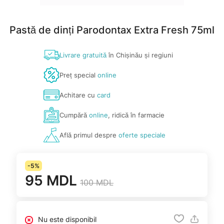
Pastă de dinți Parodontax Extra Fresh 75ml
Livrare gratuită
în Chișinău și regiuni
Preț special
online
Achitare cu
card
Cumpără
online
, ridică în farmacie
Află primul despre
oferte speciale
-5%
95 MDL
100 MDL
Nu este disponibil