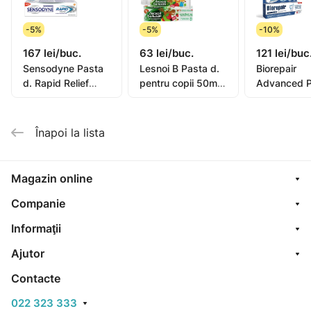
-5%
-5%
-10%
167 lei/buc.
63 lei/buc.
121 lei/buc
Sensodyne Pasta
Lesnoi B Pasta d.
Biorepair
d. Rapid Relief
pentru copii 50ml
Advanced P
75ml
(de la 2ani)
de dinti Int
Night 75ml
(GA148650
Înapoi la lista
Magazin online
Companie
Informaţii
Ajutor
Contacte
022 323 333