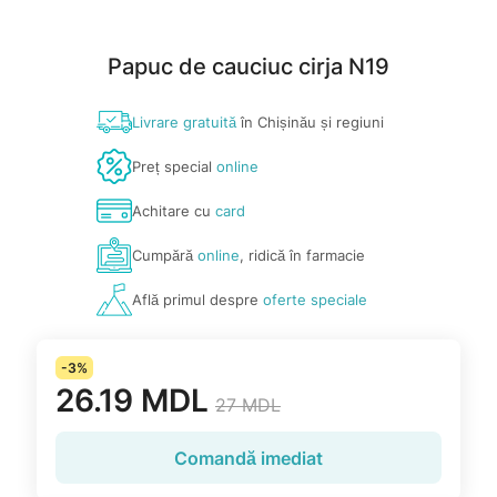
Papuc de cauciuc cirja N19
Livrare gratuită
în Chișinău și regiuni
Preț special
online
Achitare cu
card
Cumpără
online
, ridică în farmacie
Află primul despre
oferte speciale
-3%
26.19 MDL
27 MDL
Comandă imediat