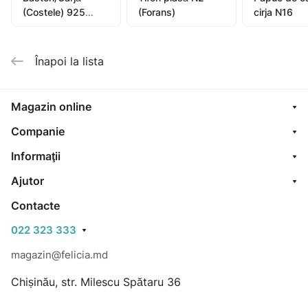
(Costele) 925
(Forans)
cirja N16
Gamma M N1
Înapoi la lista
Magazin online
Companie
Informaţii
Ajutor
Contacte
022 323 333
magazin@felicia.md
Chișinău, str. Milescu Spătaru 36