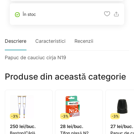
În stoc
Descriere
Caracteristici
Recenzii
Papuc de cauciuc cirja N19
Produse din această categorie
-3%
-3%
-3%
250 lei/buc.
28 lei/buc.
27 lei/buc.
Baston/Cârjă
Tifon plasă N2
Papuc de c