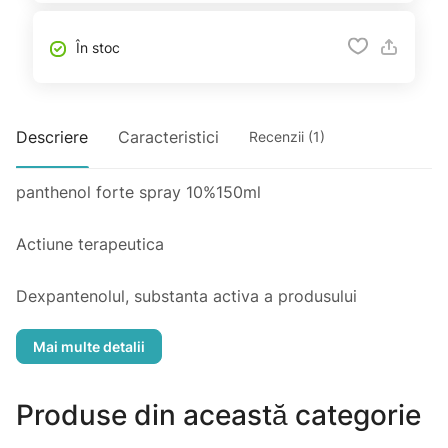
În stoc
Descriere
Caracteristici
Recenzii (1)
panthenol forte spray 10%150ml
Actiune terapeutica
Dexpantenolul, substanta activa a produsului
Bepanthen, are aceleasi efecte ca si acidul pantotenic,
intrucat este rapid transformat in aceasta vitamina, in
organism. Totusi, are avantajul de a fi mai usor
absorbit, atunci cand este aplicat local. Acidul
Produse din această categorie
pantotenic este o componenta a esentialei coenzime