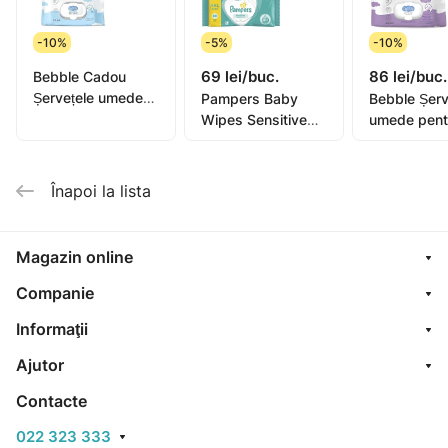
-10%
-5%
-10%
69 lei/buc.
86 lei/buc.
Bebble Cadou
Șervețele umede
Pampers Baby
Bebble Șerv
pentru copii
Wipes Sensitive
umede pent
Levănțică, 0+,
N80
copii Levănț
64buc
64buc
Înapoi la lista
Magazin online
Companie
Informaţii
Ajutor
Contacte
022 323 333