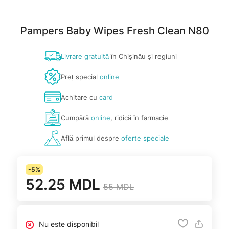
Pampers Baby Wipes Fresh Clean N80
Livrare gratuită
în Chișinău și regiuni
Preț special
online
Achitare cu
card
Cumpără
online
, ridică în farmacie
Află primul despre
oferte speciale
-5%
52.25 MDL
55 MDL
Nu este disponibil