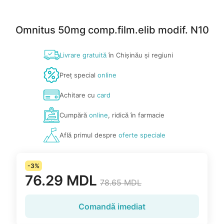
Omnitus 50mg comp.film.elib modif. N10
Livrare gratuită
în Chișinău și regiuni
Preț special
online
Achitare cu
card
Cumpără
online
, ridică în farmacie
Află primul despre
oferte speciale
-3%
76.29 MDL
78.65 MDL
Comandă imediat