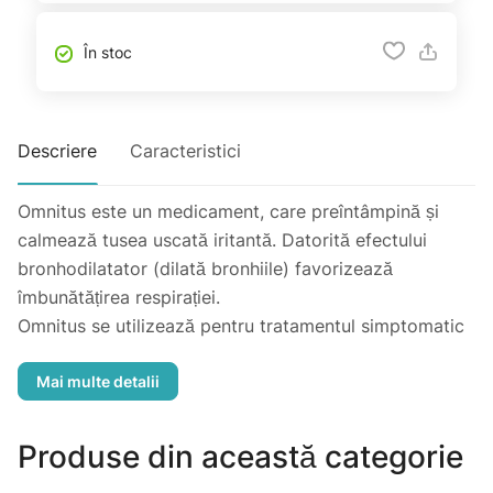
În stoc
Descriere
Caracteristici
Omnitus este un medicament, care preîntâmpină și
calmează tusea uscată iritantă. Datorită efectului
bronhodilatator (dilată bronhiile) favorizează
îmbunătățirea respirației.
Omnitus se utilizează pentru tratamentul simptomatic
al acceselor de tuse uscată (neproductivă) de diversă
etiologie.
Utilizaţi întotdeauna acest medicament exact aşa cum
Produse din această categorie
v-a spus medicul dumneavoastră sau farmacistul.