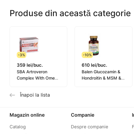
Produse din această categorie
-3%
-10%
359 lei/buc.
610 lei/buc.
SBA Artroveron
Balen Glucozamin &
Complex With Omega
Hondroitin & MSM &
3 caps. N90
Boswelia comp. N60
Înapoi la lista
Magazin online
Companie
Catalog
Despre companie