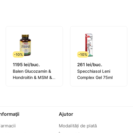
-10%
-10%
1195 lei/buc.
261 lei/buc.
Balen Glucozamin &
Specchiasol Leni
Hondroitin & MSM &
Complex Gel 75ml
Boswelia comp. N120
Informaţii
Ajutor
Farmacii
Modalități de plată