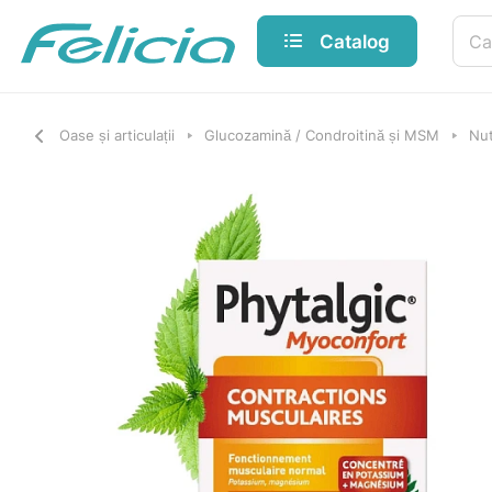
Catalog
Oase și articulații
Glucozamină / Condroitină și MSM
Nut