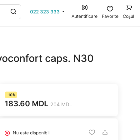
022 323 333
Autentificare
Favorite
Coșul
yoconfort caps. N30
-10%
183.60 MDL
204 MDL
Nu este disponibil