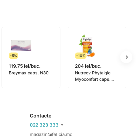
-5%
-10%
119.75 lei/buc.
204 lei/buc.
Breymax caps. N30
Nutreov Phytalgic
Myoconfort caps.
N30 (P01242)
Contacte
022 323 333
magazin@felicia.md