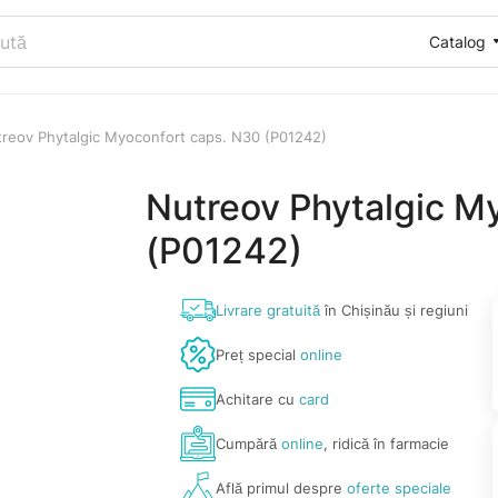
Catalog
reov Phytalgic Myoconfort caps. N30 (P01242)
Nutreov Phytalgic M
(P01242)
Livrare gratuită
în Chișinău și regiuni
Preț special
online
Achitare cu
card
Cumpără
online
, ridică în farmacie
Află primul despre
oferte speciale