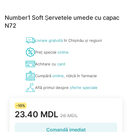
Number1 Soft Șervetele umede cu capac
N72
Livrare gratuită
în Chișinău și regiuni
Preț special
online
Achitare cu
card
Cumpără
online
, ridică în farmacie
Află primul despre
oferte speciale
-10%
23.40 MDL
26 MDL
Comandă imediat