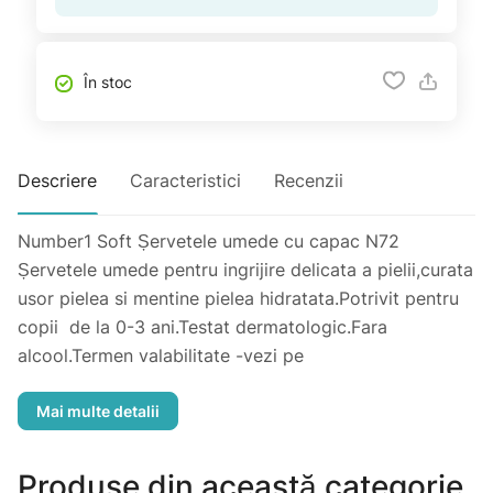
În stoc
Descriere
Caracteristici
Recenzii
Number1 Soft Șervetele umede cu capac N72
Șervetele umede pentru ingrijire delicata a pielii,curata
usor pielea si mentine pielea hidratata.Potrivit pentru
copii de la 0-3 ani.Testat dermatologic.Fara
alcool.Termen valabilitate -vezi pe
ambalaj.Producator:Yilmazkar Group, Turcia.
Importator: "Rihpangalfarma" SRL, str. N.Milescu
Spătarul,36. mun Chișinău Tel:373 22 606 12
Produse din această categorie