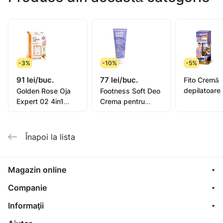
-3%
-10%
-5%
91 lei/buc.
77 lei/buc.
Fito Cremă
depilatoare
Golden Rose Oja
Footness Soft Deo
picioare, mâ
Expert 02 4in1
Crema pentru
bikini, subra
Compl. Care Multi-
picioare 75ml
pentru piel
Purpose 11ml
sensibilă or
Înapoi la lista
oil, 1
Magazin online
Companie
Informaţii