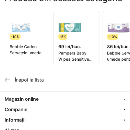
-10%
-5%
-10%
69 lei/buc.
86 lei/buc.
Bebble Cadou
Șervețele umede
Pampers Baby
Bebble Șerv
pentru copii
Wipes Sensitive
umede pent
Levănțică, 0+,
N80
copii Levănț
64buc
64buc
Înapoi la lista
Magazin online
Companie
Informaţii