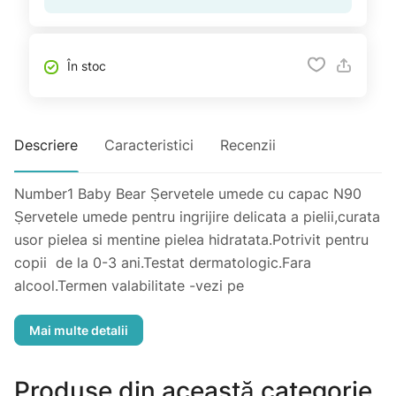
În stoc
Descriere
Caracteristici
Recenzii
Number1 Baby Bear Șervetele umede cu capac N90
Șervetele umede pentru ingrijire delicata a pielii,curata
usor pielea si mentine pielea hidratata.Potrivit pentru
copii de la 0-3 ani.Testat dermatologic.Fara
alcool.Termen valabilitate -vezi pe
ambalaj.Producator:Yilmazkar Group, Turcia.
Importator: "Rihpangalfarma" SRL, str. N.Milescu
Spătarul,36. mun Chișinău Tel:373 22 606 12
Produse din această categorie