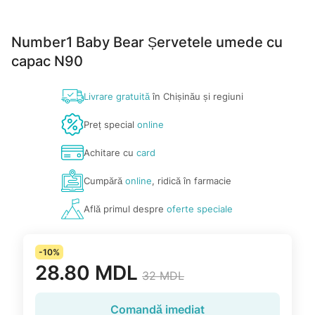
Number1 Baby Bear Șervetele umede cu
capac N90
Livrare gratuită
în Chișinău și regiuni
Preț special
online
Achitare cu
card
Cumpără
online
, ridică în farmacie
Află primul despre
oferte speciale
-10%
28.80 MDL
32 MDL
Comandă imediat