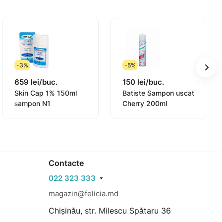
-3%
-5%
659 lei/buc.
150 lei/buc.
Skin Cap 1% 150ml
Batiste Sampon uscat
șampon N1
Cherry 200ml
Contacte
022 323 333
magazin@felicia.md
Chișinău, str. Milescu Spătaru 36