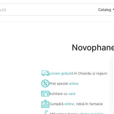
Catalog
Novophane
Livrare gratuită
în Chișinău și regiuni
Preț special
online
Achitare cu
card
Cumpără
online
, ridică în farmacie