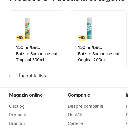
-5%
-5%
150 lei/buc.
150 lei/buc.
Batiste Sampon uscat
Batiste Sampon uscat
Tropical 200ml
Original 200ml
Înapoi la lista
Magazin online
Companie
Catalog
Despre companie
Promoții
Noutăți
P
Branduri
Cariere