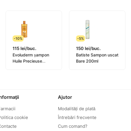
-10%
-5%
115 lei/buc.
150 lei/buc.
Evoluderm șampon
Batiste Sampon uscat
Huile Precieuse
Bare 200ml
400ml (17305)
Informaţii
Ajutor
Farmacii
Modalități de plată
olitica cookie
Întrebări frecvente
Contacte
Cum comand?