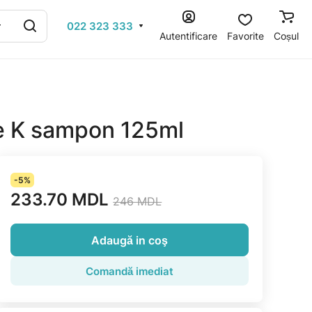
022 323 333
Autentificare
Favorite
Coșul
 K sampon 125ml
-5%
233.70 MDL
246 MDL
Adaugă in coş
Comandă imediat