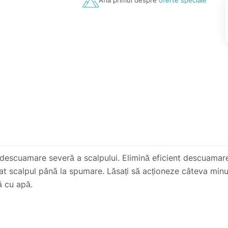
Află primul despre
oferte speciale
descuamare severă a scalpului. Elimină eficient descuamarea
licat scalpul până la spumare. Lăsați să acționeze câteva m
ță cu apă.