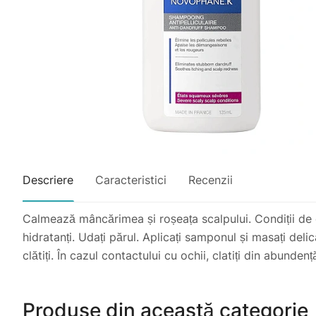
Descriere
Caracteristici
Recenzii
Calmează mâncărimea și roșeața scalpului. Condiții de 
hidratanți. Udați părul. Aplicați samponul și masați de
clătiți. În cazul contactului cu ochii, clatiți din abunden
Produse din această categorie