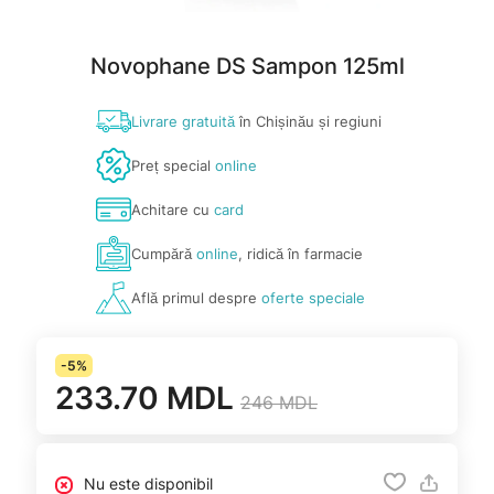
Novophane DS Sampon 125ml
Livrare gratuită
în Chișinău și regiuni
Preț special
online
Achitare cu
card
Cumpără
online
, ridică în farmacie
Află primul despre
oferte speciale
-5%
233.70 MDL
246 MDL
Nu este disponibil