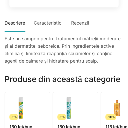
Descriere
Caracteristici
Recenzii
Este un șampon pentru tratamentul mătreții moderate
și al dermatitei seboreice. Prin ingredientele active
elimină și limitează reapariția scuamelor și conține
agenți de calmare și hidratare pentru scalp.
Produse din această categorie
-5%
-5%
-10%
150 lei/buc.
150 lei/buc.
115 lei/buc