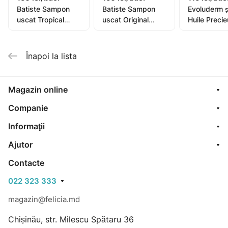
Batiste Sampon
Batiste Sampon
Evoluderm 
uscat Tropical
uscat Original
Huile Preci
200ml
200ml
400ml (173
Înapoi la lista
Magazin online
Companie
Informaţii
Ajutor
Contacte
022 323 333
magazin@felicia.md
Chișinău, str. Milescu Spătaru 36