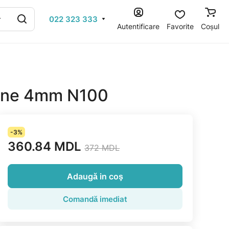
022 323 333
Autentificare
Favorite
Coșul
ine 4mm N100
-3%
360.84 MDL
372 MDL
Adaugă in coş
Comandă imediat