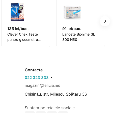
135 lei/buc.
91 lei/buc.
Clever Chek Teste
Lancete Bionime GL
pentru glucometru
300 N50
N50
Contacte
022 323 333
magazin@felicia.md
Chișinău, str. Milescu Spătaru 36
Suntem pe rețelele sociale