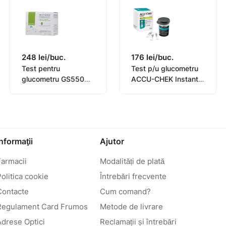
248 lei/buc.
176 lei/buc.
Test pentru
Test p/u glucometru
glucometru GS550
ACCU-CHEK Instant
Bionime N50
N50
Informaţii
Ajutor
Farmacii
Modalități de plată
olitica cookie
Întrebări frecvente
Contacte
Cum comand?
Regulament Card Frumos
Metode de livrare
Adrese Optici
Reclamații și întrebări