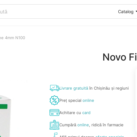
Catalog
ine 4mm N100
Novo F
Livrare gratuită
în Chișinău și regiuni
Preț special
online
Achitare cu
card
Cumpără
online
, ridică în farmacie