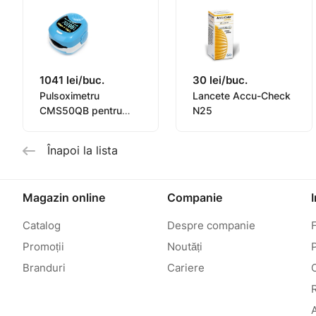
1041 lei/buc.
30 lei/buc.
Pulsoximetru
Lancete Accu-Check
CMS50QB pentru
N25
copii
Înapoi la lista
Magazin online
Companie
Catalog
Despre companie
Promoții
Noutăți
P
Branduri
Cariere