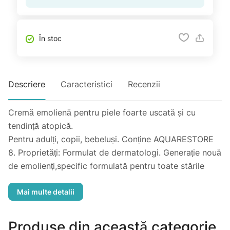
În stoc
Descriere
Caracteristici
Recenzii
Cremă emolienă pentru piele foarte uscată și cu
tendință atopică.
Pentru adulți, copii, bebeluși. Conține AQUARESTORE
8. Proprietăți: Formulat de dermatologi. Generație nouă
de emolienți,specific formulată pentru toate stările
intense de uscăciune cutanată ale bebelușilor, copiilor
și adulților: piele atopică, piele foarte uscată
constituțională sau ucată de tratamente
medicamentoase. Combinația activilor specifici și
Produse din această categorie