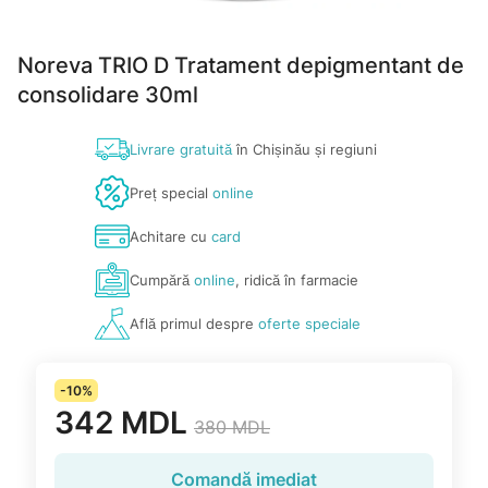
Noreva TRIO D Tratament depigmentant de
consolidare 30ml
Livrare gratuită
în Chișinău și regiuni
Preț special
online
Achitare cu
card
Cumpără
online
, ridică în farmacie
Află primul despre
oferte speciale
-10%
342 MDL
380 MDL
Comandă imediat