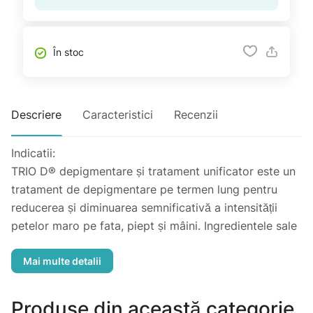
În stoc
Descriere
Caracteristici
Recenzii
Indicatii:
TRIO D® depigmentare și tratament unificator este un
tratament de depigmentare pe termen lung pentru
reducerea și diminuarea semnificativă a intensității
petelor maro pe fata, piept și mâini. Ingredientele sale
active blocheaza sinteza melaninei( pigment natural
prezent în piele care provoaca pete maro atunci cand
este produsa in cantitati excesive ) . Petele maro sunt
reduse vizibil , lăsând tenul luminos si stralucitor .
Produse din această categorie